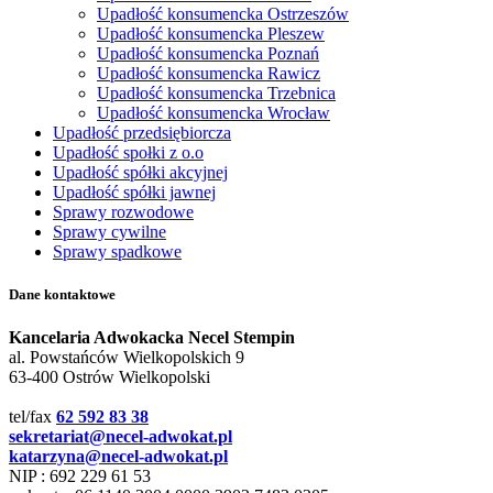
Upadłość konsumencka Ostrzeszów
Upadłość konsumencka Pleszew
Upadłość konsumencka Poznań
Upadłość konsumencka Rawicz
Upadłość konsumencka Trzebnica
Upadłość konsumencka Wrocław
Upadłość przedsiębiorcza
Upadłość społki z o.o
Upadłość spółki akcyjnej
Upadłość spółki jawnej
Sprawy rozwodowe
Sprawy cywilne
Sprawy spadkowe
Dane kontaktowe
Kancelaria Adwokacka Necel Stempin
al. Powstańców Wielkopolskich 9
63-400 Ostrów Wielkopolski
tel/fax
62 592 83 38
sekretariat@necel-adwokat.pl
katarzyna@necel-adwokat.pl
NIP : 692 229 61 53