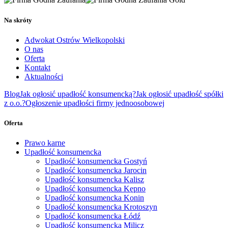
Na skróty
Adwokat Ostrów Wielkopolski
O nas
Oferta
Kontakt
Aktualności
Blog
Jak ogłosić upadłość konsumencką?
Jak ogłosić upadłość spółki
z o.o.?
Ogłoszenie upadłości firmy jednoosobowej
Oferta
Prawo karne
Upadłość konsumencka
Upadłość konsumencka Gostyń
Upadłość konsumencka Jarocin
Upadłość konsumencka Kalisz
Upadłość konsumencka Kępno
Upadłość konsumencka Konin
Upadłość konsumencka Krotoszyn
Upadłość konsumencka Łódź
Upadłość konsumencka Milicz