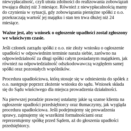
niewypłacalność, czyli utrata zdolności do realizowania zobowiązań
trwająca dłużej niż 3 miesiące. Również z niewypłacalnością mamy
do czynienia w sytuacji, gdy zobowiązania pieniężne spółki z o.o.
przekraczają wartość jej majątku i stan ten trwa dłużej niż 24
miesiące.
Ważne jest, aby wniosek o ogłoszenie upadłości został zgłoszony
we właściwym czasie.
Jeśli członek zarządu spółki z o.o. nie złoży wniosku o ogłoszenie
upadłości w odpowiednim terminie naraża siebie, zarówno na
odpowiedzialność za długi spółki całym posiadanym majątkiem, jak
również na odpowiedzialność odszkodowawczą względem samej
spółki oraz pozostałych wspólników.
Procedura upadłościowa, którą stosuje się w odniesieniu do spółek z
o.o. następuje poprzez złożenie wniosku do sądu. Wniosek składa
się do Sądu właściwego dla miejsca prowadzenia działalności.
Na pierwszej poradzie prawnej ustalamy jakie są szanse klienta na
ogłoszenie upadłości przedsiębiorcy oraz tłumaczymy, jak wygląda
procedura upadłościowa. Jeśli podejmujemy się prowadzenia
sprawy, zajmujemy się wszelkimi formalnościami oraz
reprezentujemy spółkę przed Sądem, aż do głoszenia upadłości
przedsiębiorcy.