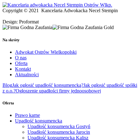
Copyright © 2021
Kancelaria Adwokacka Necel Stempin
Design: Proformat
Na skróty
Adwokat Ostrów Wielkopolski
O nas
Oferta
Kontakt
Aktualności
Blog
Jak ogłosić upadłość konsumencką?
Jak ogłosić upadłość spółki
z o.o.?
Ogłoszenie upadłości firmy jednoosobowej
Oferta
Prawo karne
Upadłość konsumencka
Upadłość konsumencka Gostyń
Upadłość konsumencka Jarocin
Upadłość konsumencka Kalisz