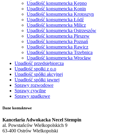
Upadłość konsumencka Kępno
Upadłość konsumencka Konin
Upadłość konsumencka Krotoszyn
Upadłość konsumencka Łódź
Upadłość konsumencka Milicz
Upadłość konsumencka Ostrzeszów
Upadłość konsumencka Pleszew
Upadłość konsumencka Poznań
Upadłość konsumencka Rawicz
Upadłość konsumencka Trzebnica
Upadłość konsumencka Wrocław
Upadłość przedsiębiorcza
Upadłość społki z o.o
Upadłość spółki akcyjnej
Upadłość spółki jawnej
Sprawy rozwodowe
Sprawy cywilne
Sprawy spadkowe
Dane kontaktowe
Kancelaria Adwokacka Necel Stempin
al. Powstańców Wielkopolskich 9
63-400 Ostrów Wielkopolski