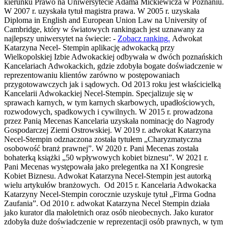
kierunku Prawo na Uniwersytecie Adama Mickiewicza w Poznaniu.
W 2007 r. uzyskała tytuł magistra prawa. W 2005 r. uzyskała
Diploma in English and European Union Law na University of
Cambridge, który w światowych rankingach jest uznawany za
najlepszy uniwersytet na świecie: -
Zobacz ranking.
Adwokat
Katarzyna Necel- Stempin aplikację adwokacką przy
Wielkopolskiej Izbie Adwokackiej odbywała w dwóch poznańskich
Kancelariach Adwokackich, gdzie zdobyła bogate doświadczenie w
reprezentowaniu klientów zarówno w postępowaniach
przygotowawczych jak i sądowych. Od 2013 roku jest właścicielką
Kancelarii Adwokackiej Necel-Stempin. Specjalizuje się w
sprawach karnych, w tym karnych skarbowych, upadłościowych,
rozwodowych, spadkowych i cywilnych. W 2015 r. prowadzona
przez Panią Mecenas Kancelaria uzyskała nominację do Nagrody
Gospodarczej Ziemi Ostrowskiej. W 2019 r. adwokat Katarzyna
Necel-Stempin odznaczona została tytułem „Charyzmatyczna
osobowość branż prawnej”. W 2020 r. Pani Mecenas została
bohaterką książki „50 wpływowych kobiet biznesu”. W 2021 r.
Pani Mecenas występowała jako prelegentka na XI Kongresie
Kobiet Biznesu. Adwokat Katarzyna Necel-Stempin jest autorką
wielu artykułów branżowych. Od 2015 r. Kancelaria Adwokacka
Katarzyny Necel-Stempin corocznie uzyskuje tytuł „Firma Godna
Zaufania”. Od 2010 r. adwokat Katarzyna Necel Stempin działa
jako kurator dla małoletnich oraz osób nieobecnych. Jako kurator
zdobyła duże doświadczenie w reprezentacji osób prawnych, w tym