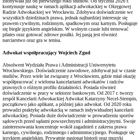
zdobywała już od pierwszego roku studiów. Od stycznia 2026 r.
kontynuuje naukę w ramach aplikacji adwokackiej w Okręgowej
Radzie Adwokackiej we Wrocławiu. Zdobywa doświadczenie we
wszystkich dziedzinach prawa, jednak najbardziej interesuje się
prawem cywilnym, rodzinnym, spadkowym oraz karnym. Posługuje
się biegle językiem angielskim. W wolnym czasie lubi trenować
pilates oraz gotować zdrowe posiłki. Jej pasją jest również
narciarstwo oraz gra w tenisa.
Adwokat współpracujący Wojciech Zgud
Absolwent Wydziału Prawa i Administracji Uniwersytetu
Wrocławskiego. Doświadczenie zawodowe, zdobywał już w czasie
studiów. Przez wiele lat związany z Wrocławiem, gdzie miał okazję
współpracować z wieloma kancelariami adwokatów i radców
prawnych o różnym profilu działalności. Posiada również
doświadczenie w pracy w sektorze bankowym. Od 2017 r. tworzy
zespół Kancelarii Adwokackiej Adwokat Katarzyny Necel-Stempin,
początkowo jako aplikant, a później jako adwokat. Od 2020 roku
prowadzi praktykę adwokacką w ramach indywidualnej kancelarii
adwokackiej. Posiada duże doświadczenie w prowadzeniu sporów
sądowych przed sądami powszechnymi i administracyjnymi. Swoje
zainteresowania koncentruje wokół zagadnień z zakresu prawa
karnego, cywilnego, rodzinnego i administracyjnego. Posługuje się
językiem angielskim. Prywatnie pasjonat historii oraz muzyki