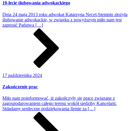
10-lecie ślubowania adwokackiego
Dnia 24 maja 2013 roku adwokat Katarzyna Necel-Stempin złożyła
ślubowanie adwokackie, w związku z powyższym miło nam jest
zaprosić Państwa […]
17 października 2024
Zakończenie prac
Miło nam poinformować, iż zakończyły się prace związane z
zagospodarowaniem całego terenu wokół siedziby Kancelarii.
Składamy serdeczne podziękowania firmie za […]