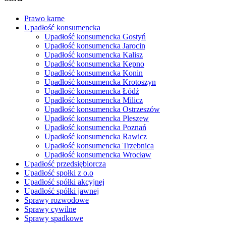
Prawo karne
Upadłość konsumencka
Upadłość konsumencka Gostyń
Upadłość konsumencka Jarocin
Upadłość konsumencka Kalisz
Upadłość konsumencka Kępno
Upadłość konsumencka Konin
Upadłość konsumencka Krotoszyn
Upadłość konsumencka Łódź
Upadłość konsumencka Milicz
Upadłość konsumencka Ostrzeszów
Upadłość konsumencka Pleszew
Upadłość konsumencka Poznań
Upadłość konsumencka Rawicz
Upadłość konsumencka Trzebnica
Upadłość konsumencka Wrocław
Upadłość przedsiębiorcza
Upadłość społki z o.o
Upadłość spółki akcyjnej
Upadłość spółki jawnej
Sprawy rozwodowe
Sprawy cywilne
Sprawy spadkowe