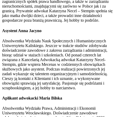
zagranicznych spółek prawa handlowego, a także w zarządzaniu
nieruchomościami, znajdującymi się zarówno w Polsce jak i za
granicą. Prywatnie adwokat Katarzyna Necel – Stempin spełnia się
jako matka dwójki dzieci, a także prowadzi inne działalności
gospodarcze poza branżą prawniczą. Jej hobby to podróże.
Asystent Anna Jacyno
Absolwentka Wydziału Nauk Społecznych i Humanistycznych
Uniwersytetu Kaliskiego. Jeszcze w trakcie studiów zdobywała
doświadczenie zawodowe z zakresu zarządzania i administracji,
biorąc udział w stażach i szkoleniach. Od ponad czterech lat
związana z Kancelarią Adwokacką adwokat Katarzyny Necel-
Stempin, gdzie wspiera Mecenas w codziennych obowiązkach
służbowych jako asystent. Podczas realizacji powierzonych jej
zadań wykazuje się talentem organizacyjnym i samodzielnością.
Cieszy ją kontakt z Klientami i ich uznanie, a wykonywane
obowiązki sprawiają jej satysfakcję. Pasjonuje się podróżami i
scrapbookingiem, a jej hobby to narciarstwo.
Aplikant adwokacki Maria Bilska
Absolwentka Wydziału Prawa, Administracji i Ekonomii
Uniwersytetu Wrocławskiego. Doświadczenie zawodowe